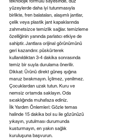
teknolojik formülü sayesinde, düz
yüzeylerde daha iyi tutunmasıyla
birlikte, fren balataları, alaşımlı jantlar,
çelik veya plastik jant kapaklarında
zahmetsizce temizlik sağlar. temizleme
özelliğinin yanında parlatıcı etkiye de
sahiptir. Jantlara orijinal görünümünü
geri kazandırır. püskürterek
kullanıldıktan
3-4
dakika sonrasında
temiz bir suyla durulama önerilir.
Dikkat
:
Ürünü direkt güneş ışığına
maruz bırakmayın. İçilmez, yenilmez.
Çocuklardan uzak tutun. Kuru ve
nemsiz ortamda saklayın. Oda
sıcaklığında muhafaza ediniz.
İlk Yardım Önlemleri
:
Gözle temas
halinde 15 dakika bol su ile gözünüzü
yıkayın, yutulması durumunda
kusturmayın
, en yakın sağlık
kuruluşuna başvurun.