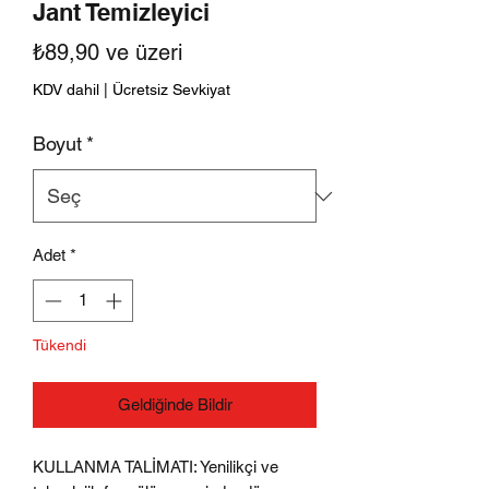
Jant Temizleyici
İndirimli
₺89,90
ve üzeri
Fiyat
KDV dahil
|
Ücretsiz Sevkiyat
Boyut
*
Adet
*
Tükendi
Geldiğinde Bildir
KULLANMA TALİMATI:
Yenilikçi ve