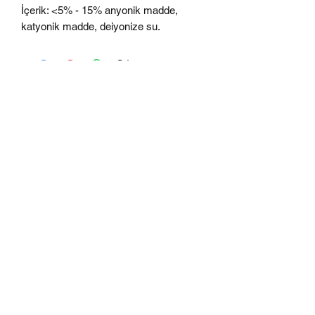
İçerik:
<5% - 15% anyonik madde,
katyonik madde, deiyonize su.
Winkén Türkiye
info@winken.com.tr
+90 (850) 308 05 90
- Satın Alma
+90 (312) 440 34 00
- Yönetim Ofisi
Gizlilik Politikası